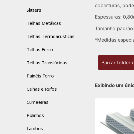
coberturas, poden
Slitters
Espessuras: 0,8
Telhas Metálicas
Tamanho padrão
Telhas Termoacusticas
*Medidas especia
Telhas Forro
Baixar folder 
Telhas Translúcidas
Painéis Forro
Exibindo um úni
Calhas e Rufos
Cumeeiras
Rolinhos
Lambris