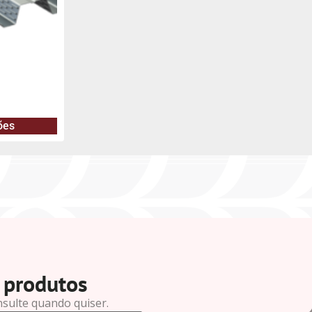
ões
 produtos
nsulte quando quiser.