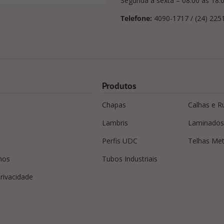
Segunda a sexta – 08:00 às 18:
Telefone:
4090-1717 / (24) 225
Produtos
Chapas
Calhas e R
Lambris
Laminados
Perfis UDC
Telhas Met
mos
Tubos Industriais
privacidade