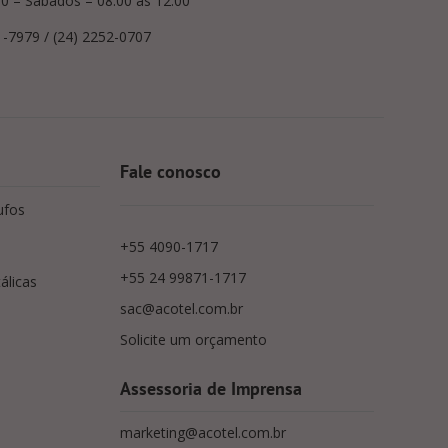
00 – Sábados – 08:00 às 12:00
1-7979 / (24) 2252-0707
Fale conosco
ufos
+55 4090-1717
+55 24 99871-1717
álicas
sac@acotel.com.br
Solicite um orçamento
Assessoria de Imprensa
marketing@acotel.com.br