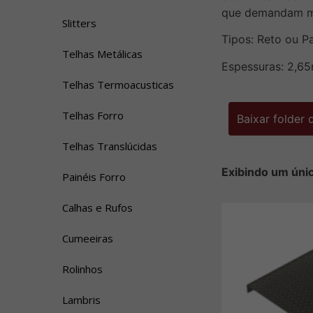
que demandam mat
Slitters
Tipos: Reto ou P
Telhas Metálicas
Espessuras: 2,
Telhas Termoacusticas
Telhas Forro
Baixar folder
Telhas Translúcidas
Exibindo um úni
Painéis Forro
Calhas e Rufos
Cumeeiras
Rolinhos
Lambris