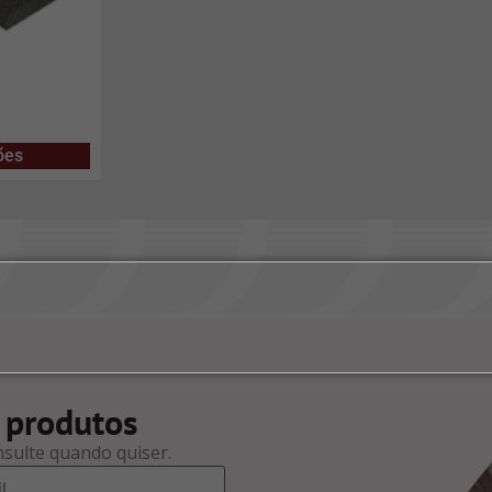
ões
 produtos
nsulte quando quiser.