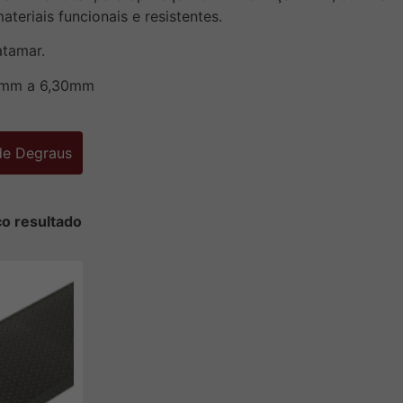
eriais funcionais e resistentes.
atamar.
65mm a 6,30mm
 de Degraus
co resultado