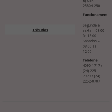
RJ CEP:
25804-250
Funcionamento:
Segunda a
Três Rios
sexta – 08:00
às 18:00 –
Sábados –
08:00 às
12:00
Telefone:
4090-1717 /
(24) 2251-
7979 / (24)
2252-0707