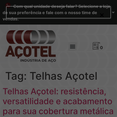
Com qual unidade deseja falar? Selecione a loja
de sua preferência e fale com o nosso time de
vendas.
0
Tag:
Telhas Açotel
Telhas Açotel: resistência,
versatilidade e acabamento
para sua cobertura metálica