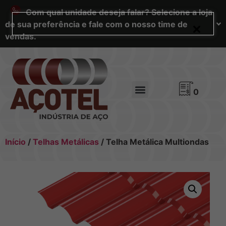
Com qual unidade deseja falar? Selecione a loja
de sua preferência e fale com o nosso time de
vendas.
0
Início
/
Telhas Metálicas
/ Telha Metálica Multiondas