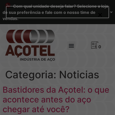
Com qual unidade deseja falar? Selecione a loja
de sua preferência e fale com o nosso time de
vendas.
0
Categoria:
Noticias
Bastidores da Açotel: o que
acontece antes do aço
chegar até você?