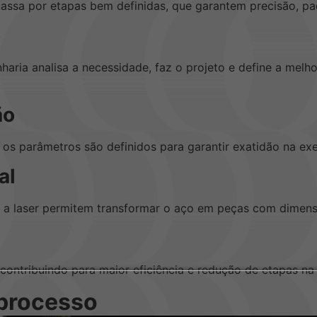
ssa por etapas bem definidas, que garantem precisão, pa
o
haria analisa a necessidade, faz o projeto e define a melh
ão
 os parâmetros são definidos para garantir exatidão na ex
al
 a laser permitem transformar o aço em peças com dimens
contribuindo para maior eficiência e redução de etapas na 
 processo