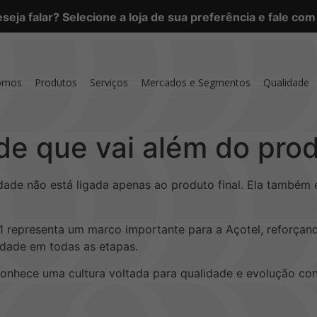
eja falar? Selecione a loja de sua preferência e fale co
omos
Produtos
Serviços
Mercados e Segmentos
Qualidade
de que vai além do pro
ade não está ligada apenas ao produto final. Ela também 
001 representa um marco importante para a Açotel, refor
lidade em todas as etapas.
conhece uma cultura voltada para qualidade e evolução con