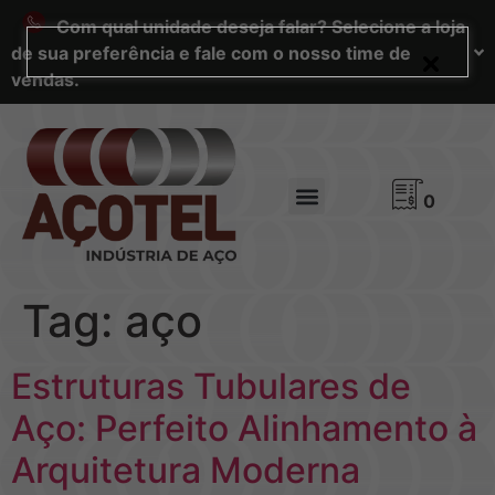
Com qual unidade deseja falar? Selecione a loja
de sua preferência e fale com o nosso time de
vendas.
0
Tag:
aço
Estruturas Tubulares de
Aço: Perfeito Alinhamento à
Arquitetura Moderna