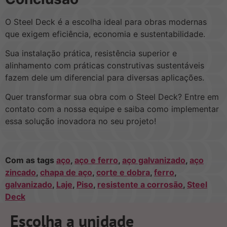
O Steel Deck é a escolha ideal para obras modernas
que exigem eficiência, economia e sustentabilidade.
Sua instalação prática, resistência superior e
alinhamento com práticas construtivas sustentáveis
fazem dele um diferencial para diversas aplicações.
Quer transformar sua obra com o Steel Deck? Entre em
contato com a nossa equipe e saiba como implementar
essa solução inovadora no seu projeto!
Com as tags
aço
,
aço e ferro
,
aço galvanizado
,
aço
zincado
,
chapa de aço
,
corte e dobra
,
ferro
,
galvanizado
,
Laje
,
Piso
,
resistente a corrosão
,
Steel
Deck
Escolha a unidade