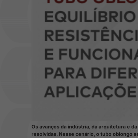
Os avanços da indústria, da arquitetura e d
resolvidas. Nesse cenário, o tubo oblongo se