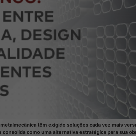
a metalmecânica têm exigido soluções cada vez mais vers
 consolida como uma alternativa estratégica para sua obra