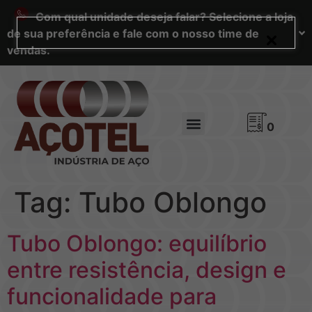
Com qual unidade deseja falar? Selecione a loja
de sua preferência e fale com o nosso time de
vendas.
0
Tag:
Tubo Oblongo
Tubo Oblongo: equilíbrio
entre resistência, design e
funcionalidade para