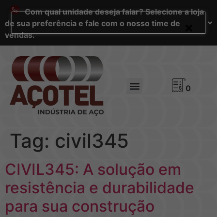
Com qual unidade deseja falar? Selecione a loja
de sua preferência e fale com o nosso time de
vendas.
0
Tag:
civil345
CIVIL345: A solução em
resistência e durabilidade
para sua construção