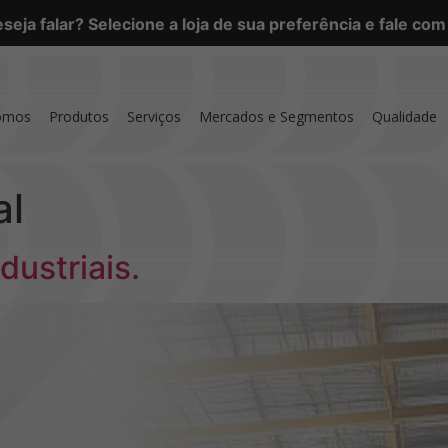
eja falar? Selecione a loja de sua preferência e fale co
omos
Produtos
Serviços
Mercados e Segmentos
Qualidade
al
dustriais.