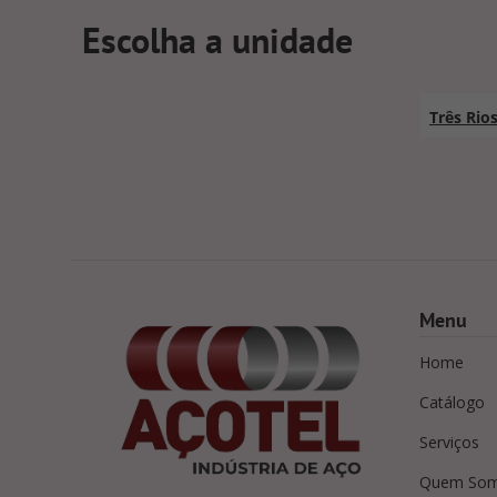
Escolha a unidade
Três Rio
Menu
Home
Catálogo
Serviços
Quem So