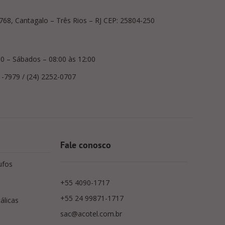
, 768, Cantagalo – Três Rios – RJ CEP: 25804-250
00 – Sábados – 08:00 às 12:00
1-7979 / (24) 2252-0707
Fale conosco
ufos
+55 4090-1717
+55 24 99871-1717
álicas
sac@acotel.com.br