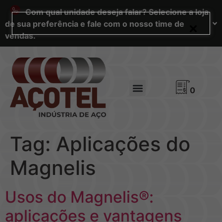
Com qual unidade deseja falar? Selecione a loja
de sua preferência e fale com o nosso time de
vendas.
0
Tag:
Aplicações do
Magnelis
Usos do Magnelis®:
aplicações e vantagens