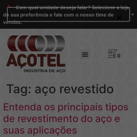
Com qual unidade deseja falar? Selecione a loja
de sua preferência e fale com o nosso time de
vendas.
0
Tag:
aço revestido
Entenda os principais tipos
de revestimento do aço e
suas aplicações