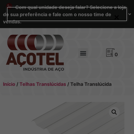
Com qual unidade deseja falar? Selecione a loja
de sua preferência e fale com o nosso time de
vendas.
0
Início
/
Telhas Translúcidas
/ Telha Translúcida