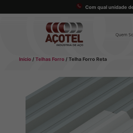
Com qual unidade des
Quem S
Início
/
Telhas Forro
/ Telha Forro Reta