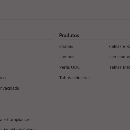
Produtos
Chapas
Calhas e R
Lambris
Laminados
Perfis UDC
Telhas Met
mos
Tubos Industriais
privacidade
a e Compliance
e Igualdade Salarial