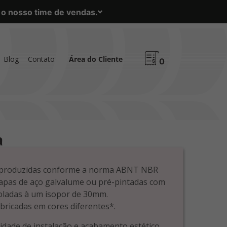
m o nosso time de vendas.
Blog
Contato
Área do Cliente
0
a
s produzidas conforme a norma ABNT NBR
apas de aço galvalume ou pré-pintadas com
ladas à um isopor de 30mm.
bricadas em cores diferentes*.
ilidade de instalação e acabamento estético,