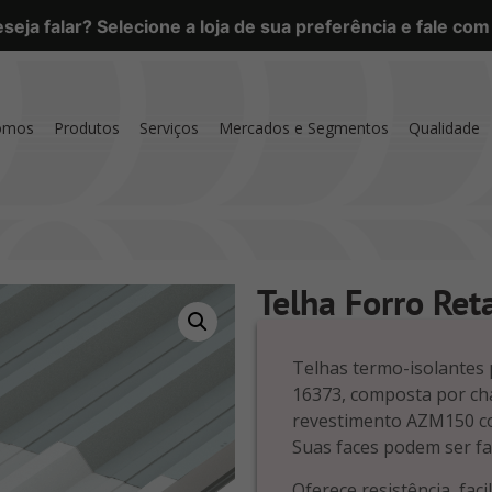
eja falar? Selecione a loja de sua preferência e fale co
omos
Produtos
Serviços
Mercados e Segmentos
Qualidade
Telha Forro Ret
Telhas termo-isolante
16373, composta por ch
revestimento AZM150 co
Suas faces podem ser fa
Oferece resistência, fac