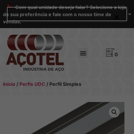
Com qual unidade deseja falar? Selecione a loja
de sua preferência e fale com o nosso time de
vendas.
0
Início
/
Perfis UDC
/ Perfil Simples