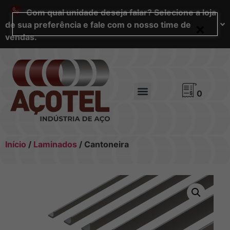
Com qual unidade deseja falar? Selecione a loja
de sua preferência e fale com o nosso time de
vendas.
0
Início
/
Laminados
/ Cantoneira