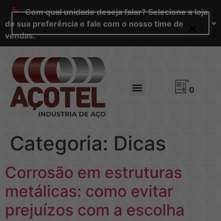
Com qual unidade deseja falar? Selecione a loja
de sua preferência e fale com o nosso time de
vendas.
0
Categoria:
Dicas
Corrosão em estruturas
metálicas: como evitar
prejuízos com a escolha