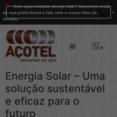
Com qual unidade deseja falar? Selecione a loja
de sua preferência e fale com o nosso time de
vendas.
0
Energia Solar – Uma
solução sustentável
e eficaz para o
futuro