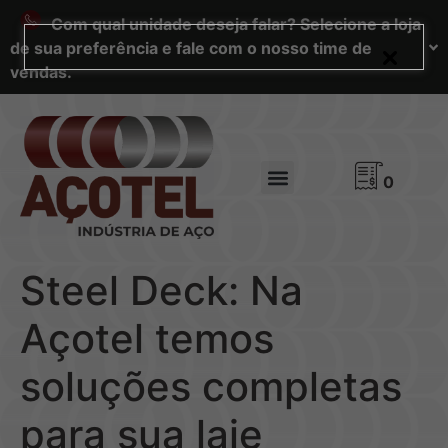
Com qual unidade deseja falar? Selecione a loja
de sua preferência e fale com o nosso time de
vendas.
0
Steel Deck: Na
Açotel temos
soluções completas
para sua laje