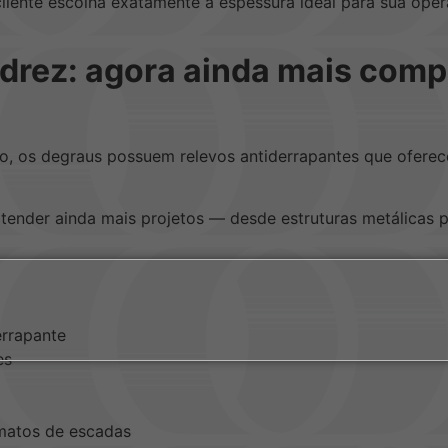
liente escolha exatamente a espessura ideal para sua ope
rez: agora ainda mais compl
, os degraus possuem relevos antiderrapantes que ofere
tender ainda mais projetos — desde estruturas metálicas p
rrapante
es
rmatos de escadas