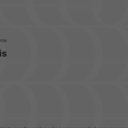
nte
is