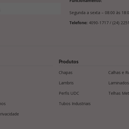
Funcionamento:
s
Segunda a sexta – 08:00 às 18:
Telefone:
4090-1717 / (24) 225
Produtos
Chapas
Calhas e R
Lambris
Laminados
Perfis UDC
Telhas Met
mos
Tubos Industriais
privacidade