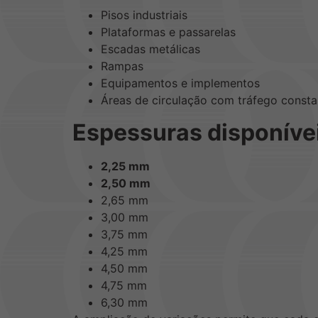
Pisos industriais
Plataformas e passarelas
Escadas metálicas
Rampas
Equipamentos e implementos
Áreas de circulação com tráfego consta
Espessuras disponíve
2,25 mm
2,50 mm
2,65 mm
3,00 mm
3,75 mm
4,25 mm
4,50 mm
4,75 mm
6,30 mm