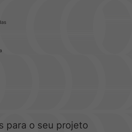
das
a
 para o seu projeto