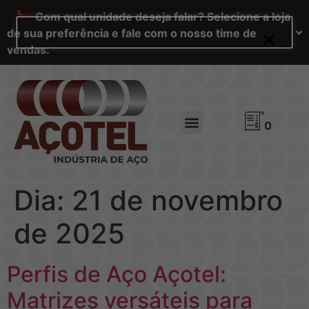
Com qual unidade deseja falar? Selecione a loja
de sua preferência e fale com o nosso time de
vendas.
0
Dia:
21 de novembro
de 2025
Perfis de Aço Açotel:
Matrizes versáteis para